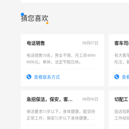
猜您喜欢
电话销售
08月07日
客车司
电话销售50名，男女不限，月工资4000-
有大客
8000元，单休，法定节假日休。
吃注，
查看联系方式
查
急招保洁，保安，客服，工程
08月06日
切配工
保洁要求55岁以下，身体健康，能坚持
饭店招
正常工作，保安55岁以下身体健康，有
工作经
责任心形象端庄，遵纪守法，无犯罪记
作。包吃