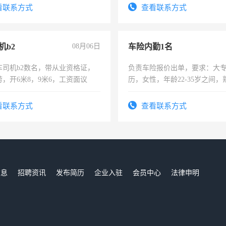
太太等。
看联系方式
查看联系方式
机b2
08月06日
车险内勤1名
车司机b2数名，带从业资格证，
负责车险报价出单，要求：大
，开6米8，9米6，工资面议
历，女性，年龄22-35岁之间
操作，工作态度认真，具有团
试用期1-3个月，转正后交纳五
看联系方式
查看联系方式
信息
招聘资讯
发布简历
企业入驻
会员中心
法律申明
们