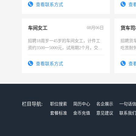
录，客服要求45岁以下高中以上文化，
4500。
查看联系方式
查
懂电脑工作认真，性格开朗有良好沟通
能力，工程，懂水电维修。
车间女工
08月06日
货车司
招聘18周岁一45岁的车间女工，计件工
招聘货
资约3500一5000元，试用期2个月，交五
吃苦耐劳
险，有年薪假，年底福利
查看联系方式
查
栏目导航:
职位搜索
简历中心
名企展示
一句话
套餐标准
金币充值
意见建议
联系我