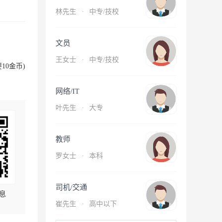
林先生
·
中专/技校
文员
王女士
·
中专/技校
10金币)
网络/IT
叶先生
·
大专
教师
罗女士
·
本科
司机/交通
息
崔先生
·
高中以下