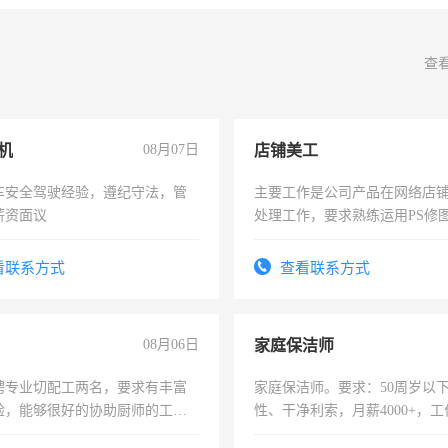
查
机
08月07日
店铺美工
车安全驾驶经验，遵纪守法，管
主要工作是公司产品在网络店
薪资面议
处理工作，要求熟练运用PS修图
作时间每天8小时，待遇优厚。
看联系方式
查看联系方式
08月06日
家庭保洁师
聘专业切配工两名，要求有丰富
家庭保洁师。要求：50周岁以
验，能够很好的协助厨师的工
性、干净利索，月薪4000+，
住，每月有公休，工资3500-
时间灵活，不需坐班，适合宝